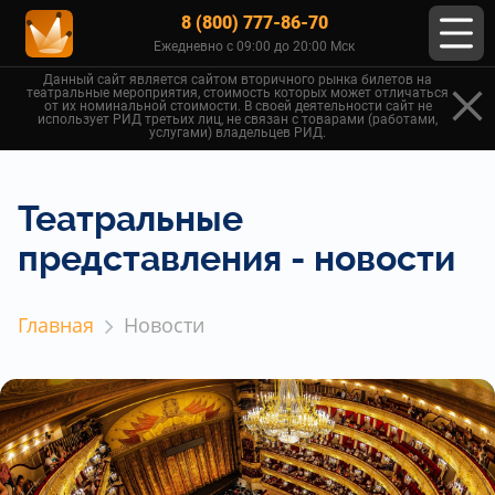
8 (800) 777-86-70
Ежедневно с 09:00 до 20:00 Мск
Данный сайт является сайтом вторичного рынка билетов на
театральные мероприятия, стоимость которых может отличаться
от их номинальной стоимости. В своей деятельности сайт не
использует РИД третьих лиц, не связан с товарами (работами,
услугами) владельцев РИД.
Театральные
представления - новости
Главная
Новости